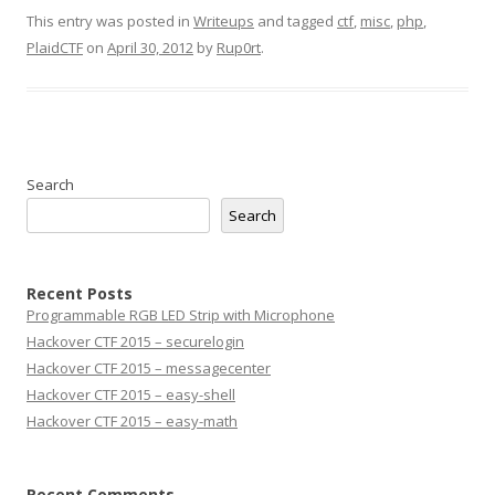
This entry was posted in
Writeups
and tagged
ctf
,
misc
,
php
,
PlaidCTF
on
April 30, 2012
by
Rup0rt
.
Search
Search
Recent Posts
Programmable RGB LED Strip with Microphone
Hackover CTF 2015 – securelogin
Hackover CTF 2015 – messagecenter
Hackover CTF 2015 – easy-shell
Hackover CTF 2015 – easy-math
Recent Comments