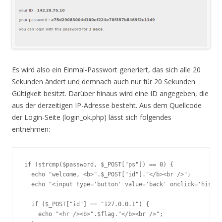
Es wird also ein Einmal-Passwort generiert, das sich alle 20
Sekunden ändert und demnach auch nur für 20 Sekunden
Gültigkeit besitzt. Darüber hinaus wird eine ID angegeben, die
aus der derzeitigen IP-Adresse besteht. Aus dem Quellcode
der Login-Seite (login_ok.php) lässt sich folgendes
entnehmen:
if (strcmp($password, $_POST["ps"]) == 0) {

  echo "welcome, <b>".$_POST["id"]."</b><br />";

  echo "<input type='button' value='back' onclick='histor
  if ($_POST["id"] == "127.0.0.1") {

    echo "<hr /><b>".$flag."</b><br />";
