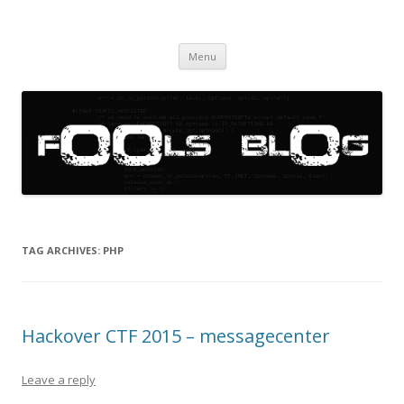
f00ls bl0g
the blog for f00ls only
Skip
Menu
to
content
TAG ARCHIVES:
PHP
Hackover CTF 2015 – messagecenter
Leave a reply