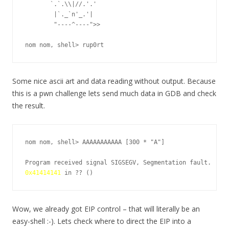
       `.`.\\|//.'.'

        |`._`n'_.'| 

        "----^----">>

Some nice ascii art and data reading without output. Because
this is a pwn challenge lets send much data in GDB and check
the result.
nom nom, shell> AAAAAAAAAAA [300 * "A"]

0x41414141
Wow, we already got EIP control – that will literally be an
easy-shell :-). Lets check where to direct the EIP into a