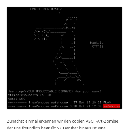
Zunächst einmal erkennen wir den coolen ASCII-Art-Zombie,
der uns freundlich begrüßt ;-). Darüber hinaus ist eine