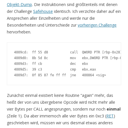
Objekt-Dump
. Die Instruktionen sind größtenteils mit denen
der Challenge
Safehouse
identisch. Ich verzichte daher auf ein
Ansprechen aller Einzelheiten und werde nur die
Besonderheiten und Unterschiede zur
vorherigen Challenge
hervorheben.
4009cd:  ff 55 d8           call  QWORD PTR [rbp-0x28]

4009d0:  8b 5d 8c           mov   ebx,DWORD PTR [rbp-0x74
4009d3:  ff cb              dec   ebx

4009d5:  39 c3              cmp   ebx,eax

4009d7:  0f 85 87 fe ff ff  jne   400864 <sig>
Zunächst einmal existiert keine Routine “again” mehr, das
heißt der von uns übergebene Opcode wird nicht mehr alle
vier Bytes per CALL angesprungen, sondern nur noch
einmal
(Zeile 1). Da aber immernoch alle vier Bytes ein 0xc3 (
RET
)
geschrieben wird, müssen wir uns diesmal etwas anderes