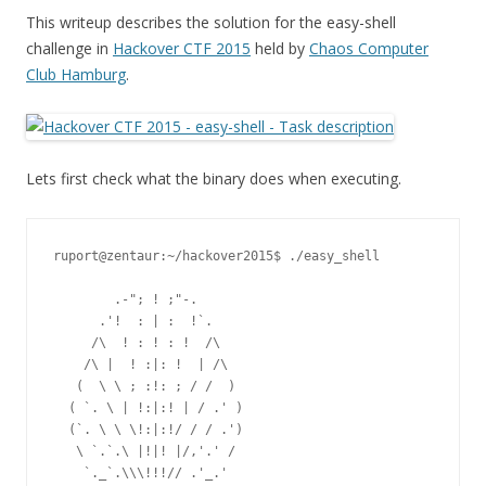
This writeup describes the solution for the easy-shell
challenge in
Hackover CTF 2015
held by
Chaos Computer
Club Hamburg
.
Lets first check what the binary does when executing.
ruport@zentaur:~/hackover2015$ ./easy_shell

        .-"; ! ;"-.

      .'!  : | :  !`.

     /\  ! : ! : !  /\

    /\ |  ! :|: !  | /\

   (  \ \ ; :!: ; / /  )

  ( `. \ | !:|:! | / .' )

  (`. \ \ \!:|:!/ / / .')

   \ `.`.\ |!|! |/,'.' /

    `._`.\\\!!!// .'_.'
