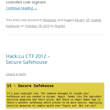
controlled code segment.
Continue reading
→
This entry was posted in
Writeups
and tagged
binary
,
ctf
,
exploit
,
hackover
on
October 18, 2015
by
Rup0rt
.
Hack.Lu CTF 2012 –
Secure Safehouse
Leave a reply