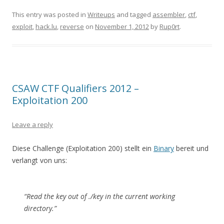
This entry was posted in
Writeups
and tagged
assembler
,
ctf
,
exploit
,
hack.lu
,
reverse
on
November 1, 2012
by
Rup0rt
.
CSAW CTF Qualifiers 2012 –
Exploitation 200
Leave a reply
Diese Challenge (Exploitation 200) stellt ein
Binary
bereit und
verlangt von uns:
“Read the key out of ./key in the current working
directory.”