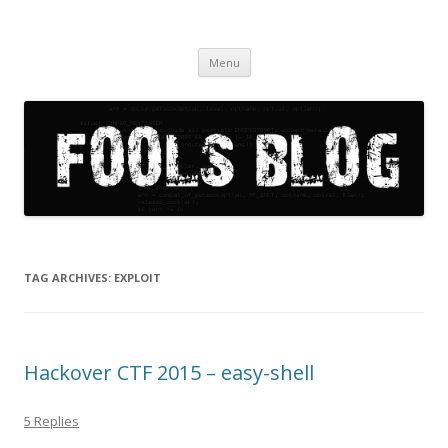
f00ls bl0g
the blog for f00ls only
Skip
Menu
to
content
TAG ARCHIVES:
EXPLOIT
Hackover CTF 2015 – easy-shell
5 Replies