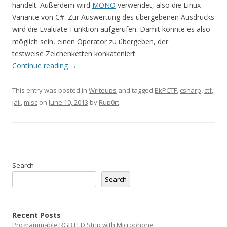
handelt. Außerdem wird
MONO
verwendet, also die Linux-
Variante von C#. Zur Auswertung des übergebenen Ausdrucks
wird die Evaluate-Funktion aufgerufen. Damit könnte es also
möglich sein, einen Operator zu übergeben, der
testweise Zeichenketten konkateniert.
Continue reading
→
This entry was posted in
Writeups
and tagged
BkPCTF
,
csharp
,
ctf
,
jail
,
misc
on
June 10, 2013
by
Rup0rt
.
Search
Search
Recent Posts
Programmable RGB LED Strip with Microphone