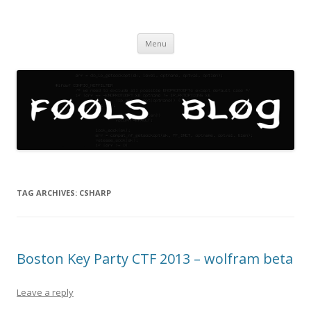
f00ls bl0g
the blog for f00ls only
Skip
Menu
to
content
TAG ARCHIVES:
CSHARP
Boston Key Party CTF 2013 – wolfram beta
Leave a reply