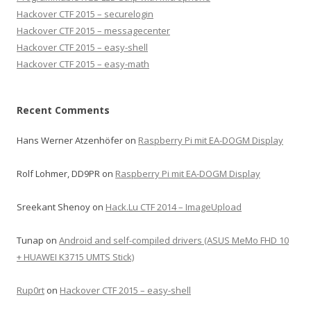
Hackover CTF 2015 – securelogin
Hackover CTF 2015 – messagecenter
Hackover CTF 2015 – easy-shell
Hackover CTF 2015 – easy-math
Recent Comments
Hans Werner Atzenhöfer
on
Raspberry Pi mit EA-DOGM Display
Rolf Lohmer, DD9PR
on
Raspberry Pi mit EA-DOGM Display
Sreekant Shenoy
on
Hack.Lu CTF 2014 – ImageUpload
Tunap
on
Android and self-compiled drivers (ASUS MeMo FHD 10
+ HUAWEI K3715 UMTS Stick)
Rup0rt
on
Hackover CTF 2015 – easy-shell