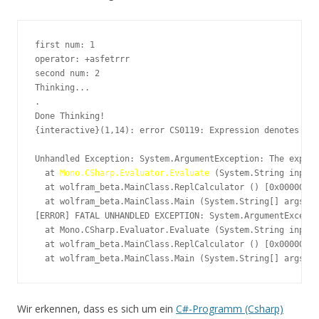
first num: 1

operator: +asfetrrr

second num: 2

Thinking...

.

Done Thinking!

{interactive}(1,14): error CS0119: Expression denotes a `
Unhandled Exception: System.ArgumentException: The expres
  at 
Mono.CSharp.Evaluator.Evaluate
 (System.String input)
  at wolfram_beta.MainClass.ReplCalculator () [0x00000] i
  at wolfram_beta.MainClass.Main (System.String[] args) [
[ERROR] FATAL UNHANDLED EXCEPTION: System.ArgumentExcepti
  at Mono.CSharp.Evaluator.Evaluate (System.String input)
  at wolfram_beta.MainClass.ReplCalculator () [0x00000] i
  at wolfram_beta.MainClass.Main (System.String[] args) [
Wir erkennen, dass es sich um ein
C#-Programm (Csharp)