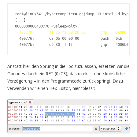
root@linux64:~/hypercomputer# objdump -M intel -d hyperco
[...]

0000000000400770 <usleep@plt>:

400770:       ff 25 fa 68 20 00       jmp    QWORD PTR 
  400776:       68 0b 00 00 00          push   0xb

  40077b:       e9 30 ff ff ff          jmp    4006b0 <fm
Anstatt hier den Sprung in die libc zuzulassen, ersetzen wir die
Opcodes durch ein RET (0xC3), das direkt – ohne künstliche
Verzögerung – in den Programmcode zurück springt. Dazu
verwenden wir einen Hex-Editor, hier “bless”: