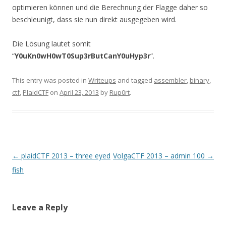
optimieren können und die Berechnung der Flagge daher so
beschleunigt, dass sie nun direkt ausgegeben wird.
Die Lösung lautet somit
“
Y0uKn0wH0wT0Sup3rButCanY0uHyp3r
“.
This entry was posted in
Writeups
and tagged
assembler
,
binary
,
ctf
,
PlaidCTF
on
April 23, 2013
by
Rup0rt
.
Post
←
plaidCTF 2013 – three eyed
VolgaCTF 2013 – admin 100
→
navigation
fish
Leave a Reply