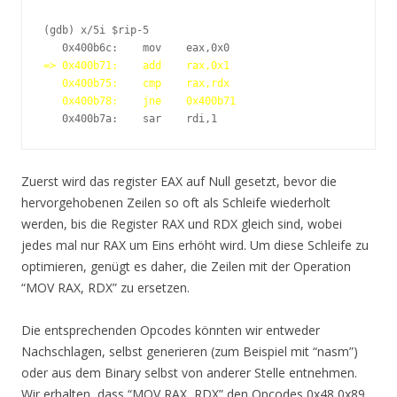
(gdb) x/5i $rip-5

=> 0x400b71:    add    rax,0x1
   0x400b75:    cmp    rax,rdx
   0x400b78:    jne    0x400b71
   0x400b7a:    sar    rdi,1
Zuerst wird das register EAX auf Null gesetzt, bevor die
hervorgehobenen Zeilen so oft als Schleife wiederholt
werden, bis die Register RAX und RDX gleich sind, wobei
jedes mal nur RAX um Eins erhöht wird. Um diese Schleife zu
optimieren, genügt es daher, die Zeilen mit der Operation
“MOV RAX, RDX” zu ersetzen.
Die entsprechenden Opcodes könnten wir entweder
Nachschlagen, selbst generieren (zum Beispiel mit “nasm”)
oder aus dem Binary selbst von anderer Stelle entnehmen.
Wir erhalten, dass “MOV RAX, RDX” den Opcodes 0x48 0x89