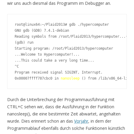
wir uns auch diesmal das Programm im Debugger an.
root@linux64:~/Plaid2013# gdb ./hypercomputer 

GNU gdb (GDB) 7.4.1-debian

Reading symbols from /root/Plaid2013/hypercomputer...(no 
(gdb) run

Starting program: /root/Plaid2013/hypercomputer 

...Welcome to Hypercomputer!...

...This could take a very long time...

^C

Program received signal SIGINT, Interrupt.

0x00007ffff787cbc0 in 
nanosleep
 () from /lib/x86_64-linux
Durch die Unterbrechung der Programmausführung mit
CTRL+C sehen wir, dass die Ausführung in der Funktion
nanosleep(), die eine bestimmte Zeit abwartet, angehalten
wurde. Dies erinnert schon an das
Vorjahr
, in dem der
Programmablauf ebenfalls durch solche Funktionen künstlich