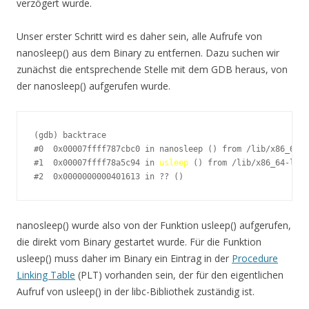
verzögert wurde.
Unser erster Schritt wird es daher sein, alle Aufrufe von
nanosleep() aus dem Binary zu entfernen. Dazu suchen wir
zunächst die entsprechende Stelle mit dem GDB heraus, von
der nanosleep() aufgerufen wurde.
(gdb) backtrace 

#0  0x00007ffff787cbc0 in nanosleep () from /lib/x86_64-l
#1  0x00007ffff78a5c94 in 
usleep
 () from /lib/x86_64-linu
#2  0x0000000000401613 in ?? ()
nanosleep() wurde also von der Funktion usleep() aufgerufen,
die direkt vom Binary gestartet wurde. Für die Funktion
usleep() muss daher im Binary ein Eintrag in der
Procedure
Linking Table
(PLT) vorhanden sein, der für den eigentlichen
Aufruf von usleep() in der libc-Bibliothek zuständig ist.