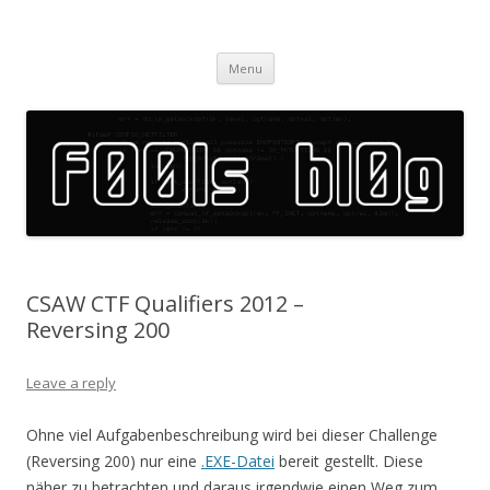
f00ls bl0g
the blog for f00ls only
Skip
Menu
to
content
CSAW CTF Qualifiers 2012 –
Reversing 200
Leave a reply
Ohne viel Aufgabenbeschreibung wird bei dieser Challenge
(Reversing 200) nur eine
.EXE-Datei
bereit gestellt. Diese
näher zu betrachten und daraus irgendwie einen Weg zum