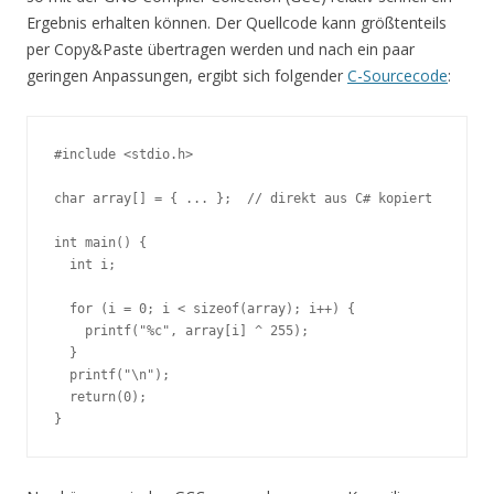
Ergebnis erhalten können. Der Quellcode kann größtenteils
per Copy&Paste übertragen werden und nach ein paar
geringen Anpassungen, ergibt sich folgender
C-Sourcecode
:
#include <stdio.h>

char array[] = { ... };  // direkt aus C# kopiert

int main() {

  int i;

  for (i = 0; i < sizeof(array); i++) {

    printf("%c", array[i] ^ 255);

  }

  printf("\n");

  return(0);

}