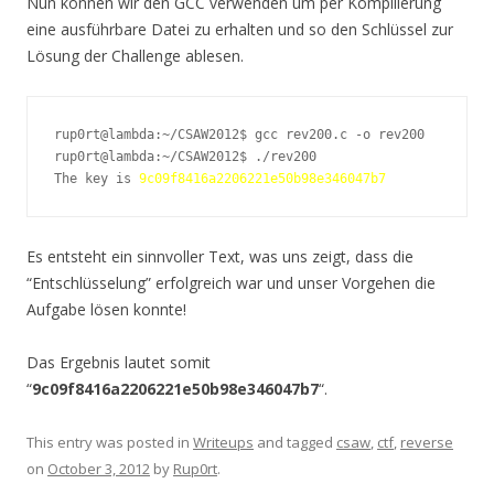
Nun können wir den GCC verwenden um per Kompilierung
eine ausführbare Datei zu erhalten und so den Schlüssel zur
Lösung der Challenge ablesen.
rup0rt@lambda:~/CSAW2012$ gcc rev200.c -o rev200

rup0rt@lambda:~/CSAW2012$ ./rev200

The key is 
9c09f8416a2206221e50b98e346047b7
Es entsteht ein sinnvoller Text, was uns zeigt, dass die
“Entschlüsselung” erfolgreich war und unser Vorgehen die
Aufgabe lösen konnte!
Das Ergebnis lautet somit
“
9c09f8416a2206221e50b98e346047b7
“.
This entry was posted in
Writeups
and tagged
csaw
,
ctf
,
reverse
on
October 3, 2012
by
Rup0rt
.