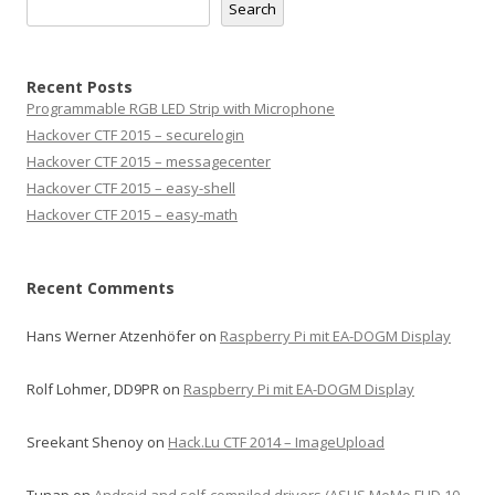
Search
Recent Posts
Programmable RGB LED Strip with Microphone
Hackover CTF 2015 – securelogin
Hackover CTF 2015 – messagecenter
Hackover CTF 2015 – easy-shell
Hackover CTF 2015 – easy-math
Recent Comments
Hans Werner Atzenhöfer
on
Raspberry Pi mit EA-DOGM Display
Rolf Lohmer, DD9PR
on
Raspberry Pi mit EA-DOGM Display
Sreekant Shenoy
on
Hack.Lu CTF 2014 – ImageUpload
Tunap
on
Android and self-compiled drivers (ASUS MeMo FHD 10