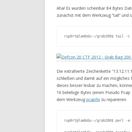
Aha! Es wurden scheinbar 84 Bytes Date
zunächst mit dem Werkzeug “tail” und 
rup0rt@lambda:~/grab200$ tail -c 
Die extrahierte Zeichenkette “13.12.11.
schließen und damit auf ein mögliches
dieses besser lesbar zu machen, könne
16 beliebige Bytes (einen Pseudo Pcap 
dem Werkzeug
pcapfix
zu reparieren.
rup0rt@lambda:~/grab200$ perl -e 