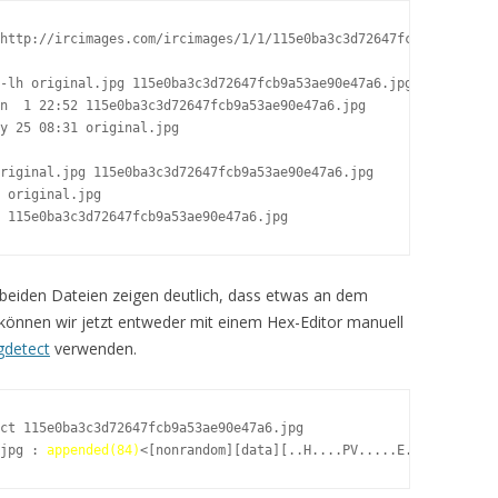
http://ircimages.com/ircimages/1/1/115e0ba3c3d72647fcb9a53ae90e4
-lh original.jpg 115e0ba3c3d72647fcb9a53ae90e47a6.jpg

n  1 22:52 115e0ba3c3d72647fcb9a53ae90e47a6.jpg

y 25 08:31 original.jpg

 115e0ba3c3d72647fcb9a53ae90e47a6.jpg
beiden Dateien zeigen deutlich, dass etwas an dem
können wir jetzt entweder mit einem Hex-Editor manuell
gdetect
verwenden.
ct 115e0ba3c3d72647fcb9a53ae90e47a6.jpg

jpg : 
appended(84)
<[nonrandom][data][..H....PV.....E.]>