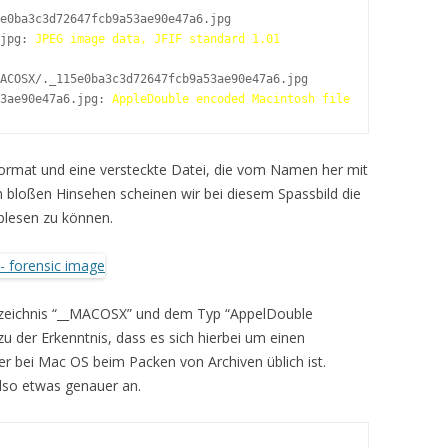
e0ba3c3d72647fcb9a53ae90e47a6.jpg

jpg: 
JPEG image data, JFIF standard 1.01
ACOSX/._115e0ba3c3d72647fcb9a53ae90e47a6.jpg

3ae90e47a6.jpg: 
AppleDouble encoded Macintosh file
-Format und eine versteckte Datei, die vom Namen her mit
m bloßen Hinsehen scheinen wir bei diesem Spassbild die
ablesen zu können.
rzeichnis “__MACOSX” und dem Typ “AppelDouble
zu der Erkenntnis, dass es sich hierbei um einen
er bei Mac OS beim Packen von Archiven üblich ist.
lso etwas genauer an.