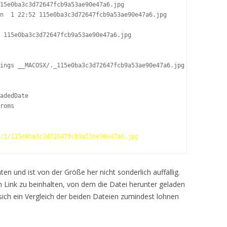
15e0ba3c3d72647fcb9a53ae90e47a6.jpg

n  1 22:52 115e0ba3c3d72647fcb9a53ae90e47a6.jpg

 115e0ba3c3d72647fcb9a53ae90e47a6.jpg

ings __MACOSX/._115e0ba3c3d72647fcb9a53ae90e47a6.jpg

adedDate

roms

/1/115e0ba3c3d72647fcb9a53ae90e47a6.jpg
ten und ist von der Größe her nicht sonderlich auffällig.
 Link zu beinhalten, von dem die Datei herunter geladen
sich ein Vergleich der beiden Dateien zumindest lohnen