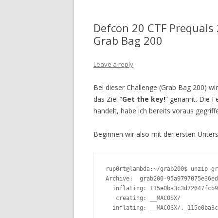
Defcon 20 CTF Prequals 
Grab Bag 200
Leave a reply
Bei dieser Challenge (Grab Bag 200) wi
das Ziel “
Get the key!
” genannt. Die Fe
handelt, habe ich bereits voraus gegri
Beginnen wir also mit der ersten Unter
rup0rt@lambda:~/grab200$ unzip gr
Archive:  grab200-95a9797075e36ed
  inflating: 115e0ba3c3d72647fcb9
   creating: __MACOSX/

  inflating: __MACOSX/._115e0ba3c