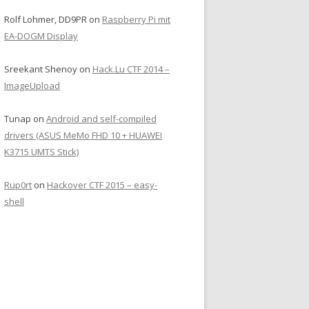
Rolf Lohmer, DD9PR
on
Raspberry Pi mit
EA-DOGM Display
Sreekant Shenoy
on
Hack.Lu CTF 2014 –
ImageUpload
Tunap
on
Android and self-compiled
drivers (ASUS MeMo FHD 10 + HUAWEI
K3715 UMTS Stick)
Rup0rt
on
Hackover CTF 2015 – easy-
shell