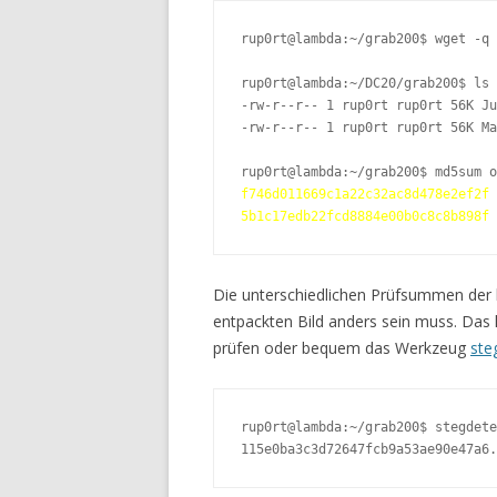
rup0rt@lambda:~/grab200$ wget -q 
rup0rt@lambda:~/DC20/grab200$ ls 
-rw-r--r-- 1 rup0rt rup0rt 56K Ju
-rw-r--r-- 1 rup0rt rup0rt 56K Ma
f746d011669c1a22c32ac8d478e2ef2f
5b1c17edb22fcd8884e00b0c8c8b898f
 
Die unterschiedlichen Prüfsummen der 
entpackten Bild anders sein muss. Das 
prüfen oder bequem das Werkzeug
ste
rup0rt@lambda:~/grab200$ stegdete
115e0ba3c3d72647fcb9a53ae90e47a6.