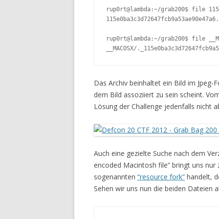
rup0rt@lambda:~/grab200$ file 115
115e0ba3c3d72647fcb9a53ae90e47a6.
rup0rt@lambda:~/grab200$ file __M
__MACOSX/._115e0ba3c3d72647fcb9a5
Das Archiv beinhaltet ein Bild im Jpeg
dem Bild assoziiert zu sein scheint. Vo
Lösung der Challenge jedenfalls nicht 
Auch eine gezielte Suche nach dem Ve
encoded Macintosh file” bringt uns nur 
sogenannten
“resource fork”
handelt, d
Sehen wir uns nun die beiden Dateien a