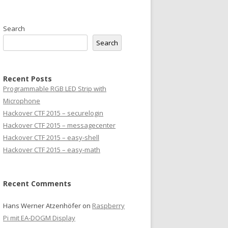
Search
Search
Recent Posts
Programmable RGB LED Strip with
Microphone
Hackover CTF 2015 – securelogin
Hackover CTF 2015 – messagecenter
Hackover CTF 2015 – easy-shell
Hackover CTF 2015 – easy-math
Recent Comments
Hans Werner Atzenhöfer
on
Raspberry
Pi mit EA-DOGM Display