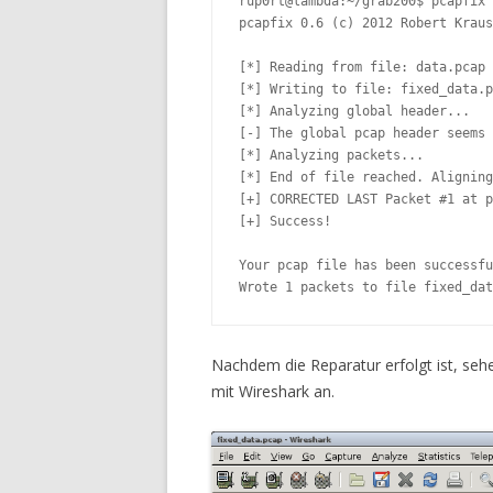
rup0rt@lambda:~/grab200$ pcapfix 
pcapfix 0.6 (c) 2012 Robert Kraus
[*] Reading from file: data.pcap

[*] Writing to file: fixed_data.p
[*] Analyzing global header...

[-] The global pcap header seems 
[*] Analyzing packets...

[*] End of file reached. Aligning
[+] CORRECTED LAST Packet #1 at p
[+] Success!

Your pcap file has been successfu
Wrote 1 packets to file fixed_dat
Nachdem die Reparatur erfolgt ist, seh
mit Wireshark an.