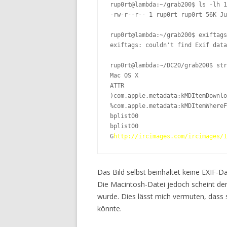
rup0rt@lambda:~/grab200$ ls -lh 1
-rw-r--r-- 1 rup0rt rup0rt 56K Ju
rup0rt@lambda:~/grab200$ exiftags
exiftags: couldn't find Exif data

rup0rt@lambda:~/DC20/grab200$ str
Mac OS X        

ATTR

)com.apple.metadata:kMDItemDownlo
%com.apple.metadata:kMDItemWhereF
bplist00

bplist00

G
http://ircimages.com/ircimages/1
Das Bild selbst beinhaltet keine EXIF-Da
Die Macintosh-Datei jedoch scheint den
wurde. Dies lässt mich vermuten, dass 
könnte.