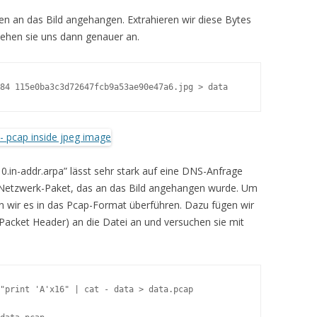
n an das Bild angehangen. Extrahieren wir diese Bytes
sehen sie uns dann genauer an.
84 115e0ba3c3d72647fcb9a53ae90e47a6.jpg > data
10.in-addr.arpa” lässt sehr stark auf eine DNS-Anfrage
 Netzwerk-Paket, das an das Bild angehangen wurde. Um
n wir es in das Pcap-Format überführen. Dazu fügen wir
Packet Header) an die Datei an und versuchen sie mit
"print 'A'x16" | cat - data > data.pcap
