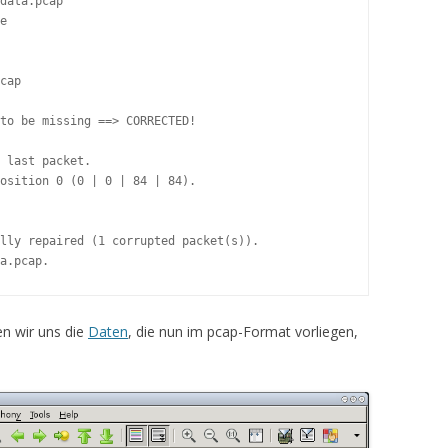
data.pcap

e

cap

to be missing ==> CORRECTED!

 last packet.

osition 0 (0 | 0 | 84 | 84).

lly repaired (1 corrupted packet(s)).

a.pcap.
en wir uns die
Daten
, die nun im pcap-Format vorliegen,