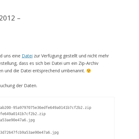
2012 –
rd uns eine
Datei
zur Verfügung gestellt und nicht mehr
stellung, dass es sich bei Datei um ein Zip-Archiv
ffen und die Datei entsprechend umbenannt.
suchung der Daten.
ab200-95a9797075e36edfe649a0141b7cf2b2.zip

fe649a0141b7cf2b2.zip

a53ae90e47a6.jpg  

3d72647fcb9a53ae90e47a6.jpg  
